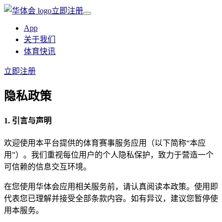
立即注册
App
关于我们
体育快讯
立即注册
隐私政策
1. 引言与声明
欢迎使用本平台提供的体育赛事服务应用（以下简称“本应
用”）。我们重视每位用户的个人隐私保护，致力于营造一个
可信赖的信息交互环境。
在您使用华体会应用相关服务前，请认真阅读本政策。使用即
代表您已理解并接受全部条款内容。如有异议，建议您暂停使
用本服务。